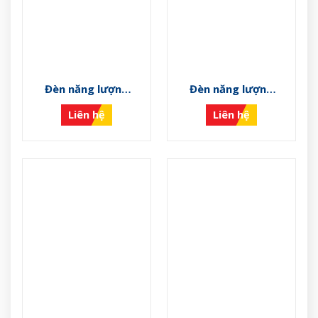
Đèn năng lượng
Đèn năng lượng
mặt trời VS-NLMT-
mặt trời VS-NLMT-
Liên hệ
Liên hệ
01
M