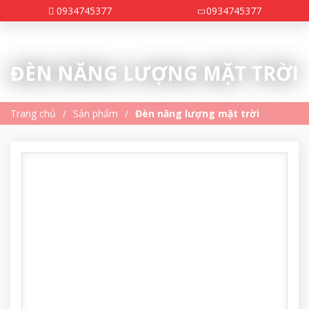
0934745377
0934745377
ĐÈN NĂNG LƯỢNG MẶT TRỜI
Trang chủ
Sản phẩm
Đèn năng lượng mặt trời