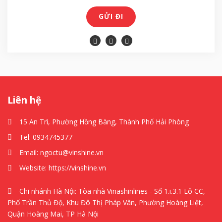
GỬI ĐI
Liên hệ
15 An Trì, Phường Hồng Bàng, Thành Phố Hải Phòng
Tel:
0934745377
Email:
ngoctu@vinshine.vn
Website:
https://vinshine.vn
Chi nhánh Hà Nội: Tòa nhà Vinashinlines - Số 1.i.3.1 Lô CC,
Phố Trần Thủ Độ, Khu Đô Thị Pháp Vân, Phường Hoàng Liệt,
Quận Hoàng Mai, TP Hà Nội