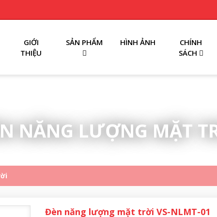
GIỚI
SẢN PHẨM
HÌNH ẢNH
CHÍNH
THIỆU
SÁCH
N NĂNG LƯỢNG MẶT T
ời
Đèn năng lượng mặt trời VS-NLMT-01