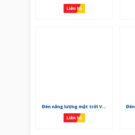
NLMT-L
Liên hệ
Đèn năng lượng mặt trời VS-
Đèn
NLMT-G
Liên hệ