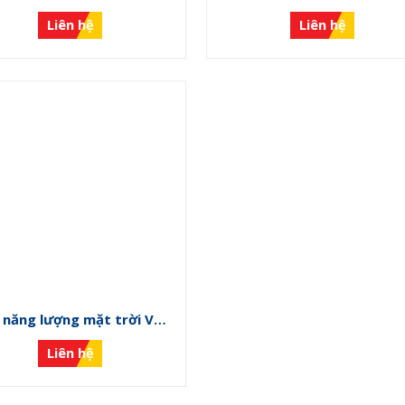
NLMT-K
NLMT-I
Liên hệ
Liên hệ
 năng lượng mặt trời VS-
NLMT-F
Liên hệ