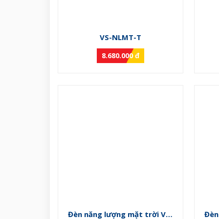
VS-NLMT-T
8.680.000 đ
Đèn năng lượng mặt trời VS-
Đèn