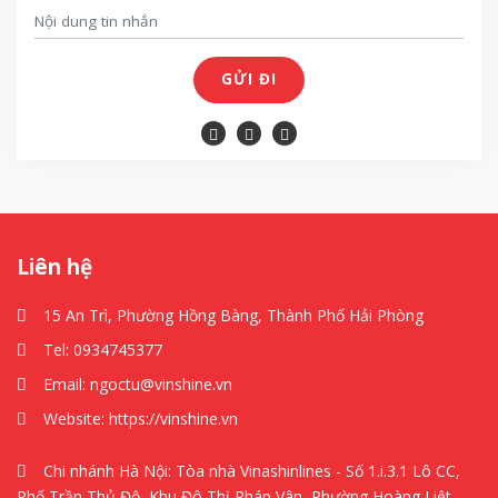
GỬI ĐI
Liên hệ
15 An Trì, Phường Hồng Bàng, Thành Phố Hải Phòng
Tel:
0934745377
Email:
ngoctu@vinshine.vn
Website:
https://vinshine.vn
Chi nhánh Hà Nội: Tòa nhà Vinashinlines - Số 1.i.3.1 Lô CC,
Phố Trần Thủ Độ, Khu Đô Thị Pháp Vân, Phường Hoàng Liệt,