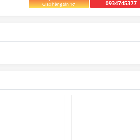
0934745377
Giao hàng tận nơi