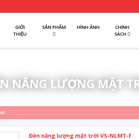
GIỚI
SẢN PHẨM
HÌNH ẢNH
CHÍNH
THIỆU
SÁCH
N NĂNG LƯỢNG MẶT T
ời
Đèn năng lượng mặt trời VS-NLMT-F