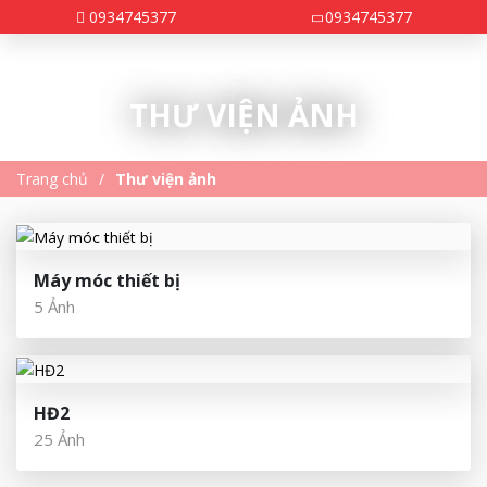
0934745377
0934745377
THƯ VIỆN ẢNH
Trang chủ
Thư viện ảnh
Máy móc thiết bị
5 Ảnh
HĐ2
25 Ảnh