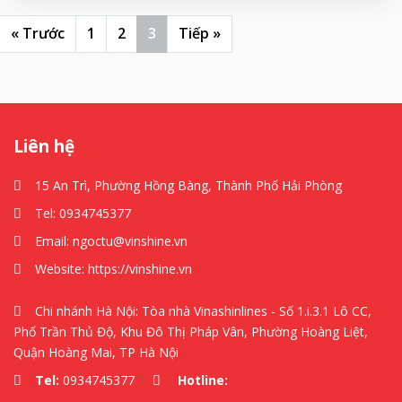
« Trước
1
2
3
Tiếp »
Liên hệ
15 An Trì, Phường Hồng Bàng, Thành Phố Hải Phòng
Tel:
0934745377
Email:
ngoctu@vinshine.vn
Website:
https://vinshine.vn
Chi nhánh Hà Nội: Tòa nhà Vinashinlines - Số 1.i.3.1 Lô CC,
Phố Trần Thủ Độ, Khu Đô Thị Pháp Vân, Phường Hoàng Liệt,
Quận Hoàng Mai, TP Hà Nội
Tel:
0934745377
Hotline: