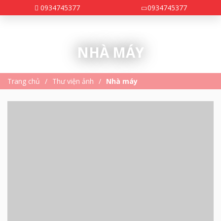
0934745377
0934745377
NHÀ MÁY
Trang chủ
Thư viện ảnh
Nhà máy