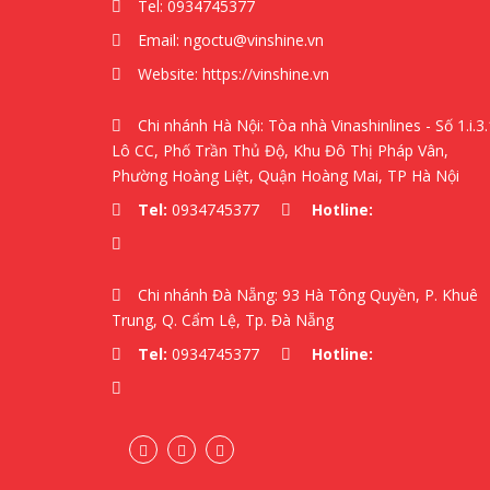
Tel:
0934745377
Email:
ngoctu@vinshine.vn
Website:
https://vinshine.vn
Chi nhánh Hà Nội: Tòa nhà Vinashinlines - Số 1.i.3.
Lô CC, Phố Trần Thủ Độ, Khu Đô Thị Pháp Vân,
Phường Hoàng Liệt, Quận Hoàng Mai, TP Hà Nội
Tel:
0934745377
Hotline:
Chi nhánh Đà Nẵng: 93 Hà Tông Quyền, P. Khuê
Trung, Q. Cẩm Lệ, Tp. Đà Nẵng
Tel:
0934745377
Hotline: