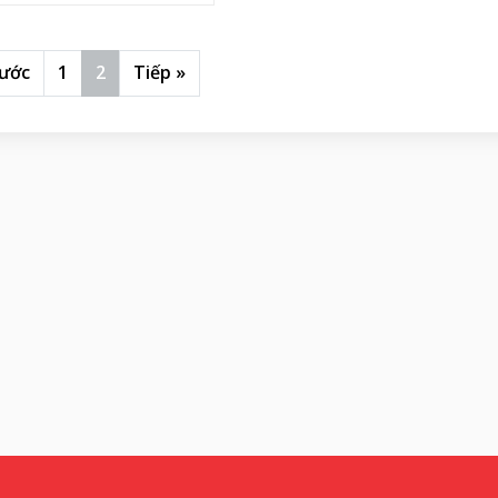
rước
1
2
Tiếp »