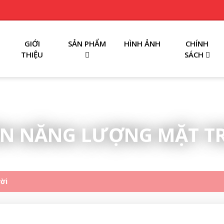
GIỚI
SẢN PHẨM
HÌNH ẢNH
CHÍNH
THIỆU
SÁCH
N NĂNG LƯỢNG MẶT T
ời