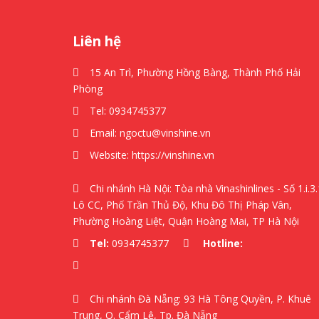
Liên hệ
15 An Trì, Phường Hồng Bàng, Thành Phố Hải
Phòng
Tel:
0934745377
Email:
ngoctu@vinshine.vn
Website:
https://vinshine.vn
Chi nhánh Hà Nội: Tòa nhà Vinashinlines - Số 1.i.3.
Lô CC, Phố Trần Thủ Độ, Khu Đô Thị Pháp Vân,
Phường Hoàng Liệt, Quận Hoàng Mai, TP Hà Nội
Tel:
0934745377
Hotline:
Chi nhánh Đà Nẵng: 93 Hà Tông Quyền, P. Khuê
Trung, Q. Cẩm Lệ, Tp. Đà Nẵng