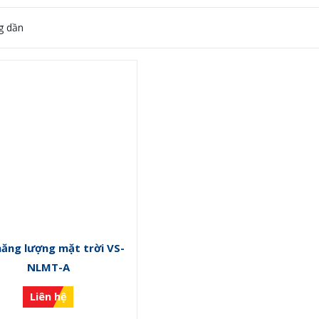
g dần
năng lượng mặt trời VS-
NLMT-A
Liên hệ