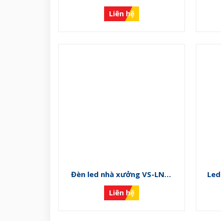
PN G
Liên hệ
Đèn led nhà xưởng VS-LNX-
Led
PN C
Liên hệ