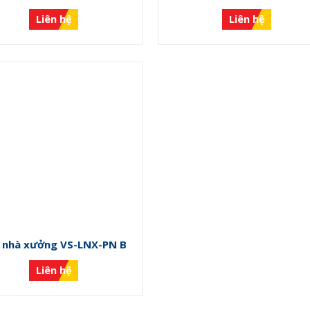
PN F
PN D
Liên hệ
Liên hệ
 nhà xưởng VS-LNX-PN B
Liên hệ