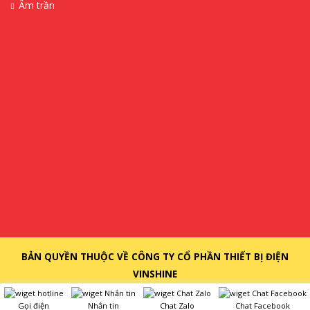
Âm trần
BẢN QUYỀN THUỘC VỀ CÔNG TY CỔ PHẦN THIẾT BỊ ĐIỆN
VINSHINE
Gọi điện
Nhắn tin
Chat Zalo
Chat Facebook