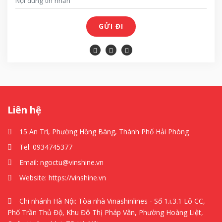
GỬI ĐI
Liên hệ
15 An Trì, Phường Hồng Bàng, Thành Phố Hải Phòng
Tel:
0934745377
Email:
ngoctu@vinshine.vn
Website:
https://vinshine.vn
Chi nhánh Hà Nội: Tòa nhà Vinashinlines - Số 1.i.3.1 Lô CC,
Phố Trần Thủ Độ, Khu Đô Thị Pháp Vân, Phường Hoàng Liệt,