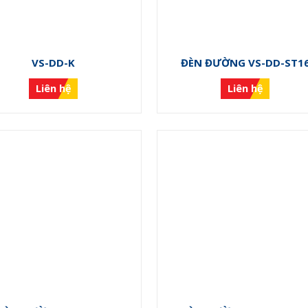
VS-DD-K
ĐÈN ĐƯỜNG VS-DD-ST1
Liên hệ
Liên hệ